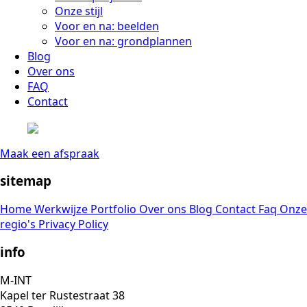
Onze stijl
Voor en na: beelden
Voor en na: grondplannen
Blog
Over ons
FAQ
Contact
Maak een afspraak
sitemap
Home
Werkwijze
Portfolio
Over ons
Blog
Contact
Faq
Onze
regio's
Privacy Policy
info
M-INT
Kapel ter Rustestraat 38