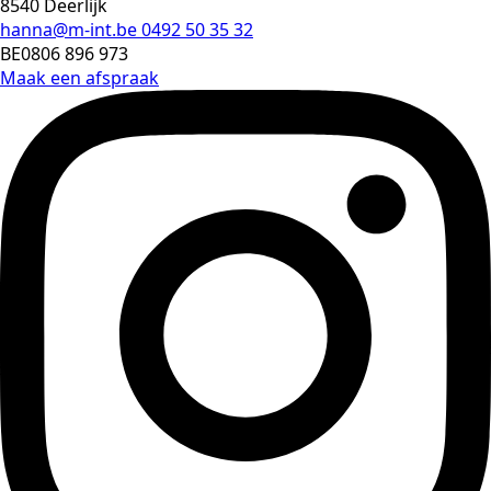
8540 Deerlijk
hanna@m-int.be
0492 50 35 32
BE0806 896 973
Maak een afspraak